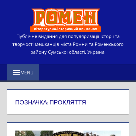
Skip
РОМЕ
to
content
ЛІТЕР
ІСТО
Публічне видання для популяризації історії та
творчості мешканців міста Ромни та Роменського
АЛЬМ
району Сумської області, Україна.
MENU
ПОЗНАЧКА:
ПРОКЛЯТТЯ