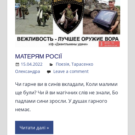
МАТЕРЯМ РОСІЇ
15.04.2022
Admin
Поезія
,
Тарасенко
Олександра
Leave a comment
Чи гарне ви в синів вкладали, Коли малими
ще були? Чи й ви магічних слів не знали, Бо
падлами сини зросли. У душах гарного
немає.
Читати далі