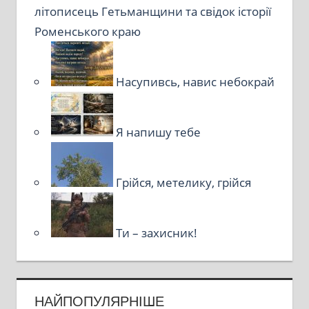
літописець Гетьманщини та свідок історії
Роменського краю
Насупивсь, навис небокрай
Я напишу тебе
Грійся, метелику, грійся
Ти – захисник!
НАЙПОПУЛЯРНІШЕ