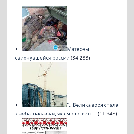
Матерям
свихнувшейся россии
(34 283)
“…Велика зоря спала
з неба, палаючи, як смолоскип…”
(11 948)