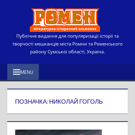
Skip
РОМЕ
to
content
ЛІТЕР
ІСТО
Публічне видання для популяризації історії та
творчості мешканців міста Ромни та Роменського
АЛЬМ
району Сумської області, Україна.
MENU
ПОЗНАЧКА:
НИКОЛАЙ ГОГОЛЬ