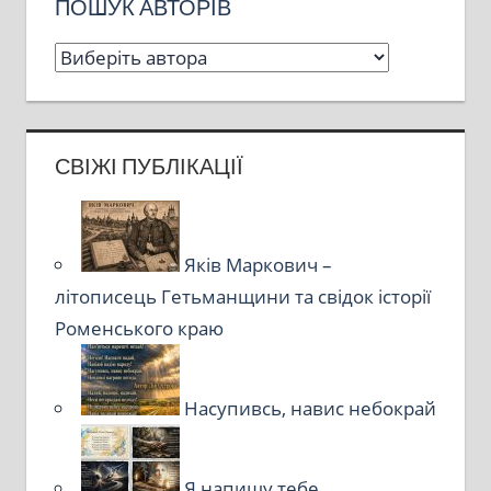
ПОШУК АВТОРІВ
СВІЖІ ПУБЛІКАЦІЇ
Яків Маркович –
літописець Гетьманщини та свідок історії
Роменського краю
Насупивсь, навис небокрай
Я напишу тебе