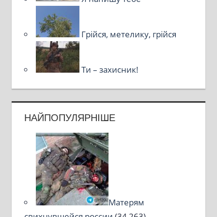
Грійся, метелику, грійся
Ти – захисник!
НАЙПОПУЛЯРНІШЕ
Матерям
свихнувшейся россии
(34 263)