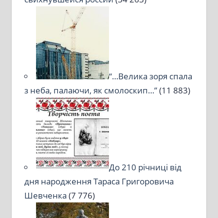
“…Велика зоря спала
з неба, палаючи, як смолоскип…”
(11 883)
До 210 річниці від
дня народження Тараса Григоровича
Шевченка
(7 776)