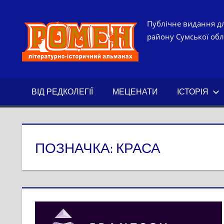
Skip
to
РОМЕН.
Публічне видання дл
content
району Сумської обла
ЛІТЕРАТ
ІСТОРИ
ВІД РЕДКОЛЕГІЇ
МЕЦЕНАТИ
ІСТОРІЯ
АЛЬМАН
ПОЗНАЧКА:
КРАСА