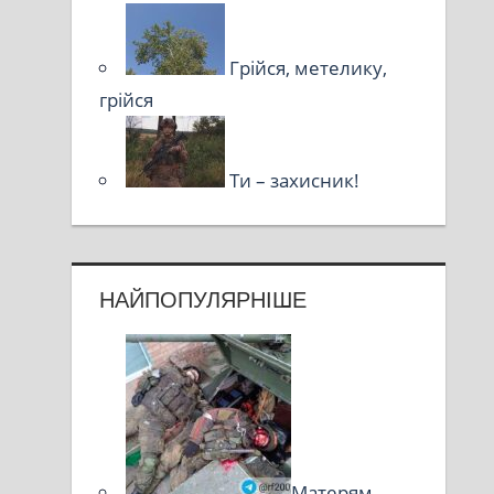
Грійся, метелику,
грійся
Ти – захисник!
НАЙПОПУЛЯРНІШЕ
Матерям