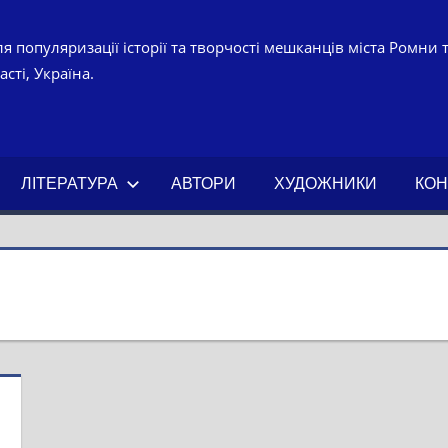
я популяризації історії та творчості мешканців міста Ромни 
сті, Україна.
УРНО-
ЧНИЙ
ЛІТЕРАТУРА
АВТОРИ
ХУДОЖНИКИ
КОН
АХ.