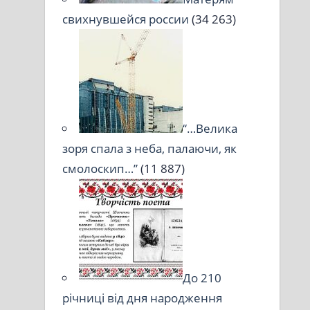
свихнувшейся россии
(34 263)
“…Велика
зоря спала з неба, палаючи, як
смолоскип…”
(11 887)
До 210
річниці від дня народження