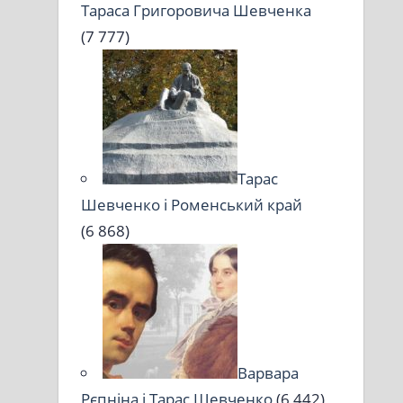
Тараса Григоровича Шевченка
(7 777)
Тарас
Шевченко і Роменський край
(6 868)
Варвара
Рєпніна і Тарас Шевченко
(6 442)