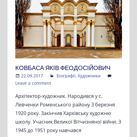
КОВБАСА ЯКІВ ФЕОДОСІЙОВИЧ
22.09.2017
Admin
Біографії
,
Художники
Leave a comment
Архітектор-художник. Народився у с.
Левченки Роменського району 3 березня
1920 року. Закінчив Харківську художню
школу. Учасник Великої Вітчизняної війни. З
1945 до 1951 року навчався