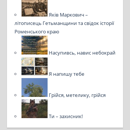
Яків Маркович –
літописець Гетьманщини та свідок історії
Роменського краю
Насупивсь, навис небокрай
Я напишу тебе
Грійся, метелику, грійся
Ти – захисник!