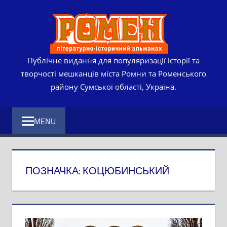
Skip
РОМЕ
to
content
ЛІТЕР
ІСТО
Публічне видання для популяризації історії та
творчості мешканців міста Ромни та Роменського
АЛЬМ
району Сумської області, Україна.
MENU
ПОЗНАЧКА:
КОЦЮБИНСЬКИЙ