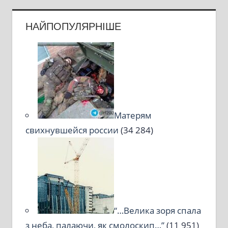
НАЙПОПУЛЯРНІШЕ
Матерям
свихнувшейся россии
(34 284)
“…Велика зоря спала
з неба, палаючи, як смолоскип…”
(11 951)