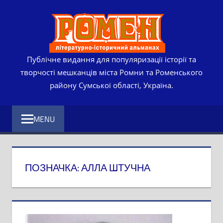
Skip
РОМЕ
to
content
ЛІТЕР
ІСТО
Публічне видання для популяризації історії та
творчості мешканців міста Ромни та Роменського
АЛЬМ
району Сумської області, Україна.
MENU
ПОЗНАЧКА:
АЛЛА ШТУЧНА