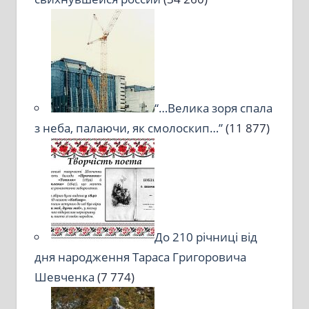
“…Велика зоря спала
з неба, палаючи, як смолоскип…”
(11 877)
До 210 річниці від
дня народження Тараса Григоровича
Шевченка
(7 774)