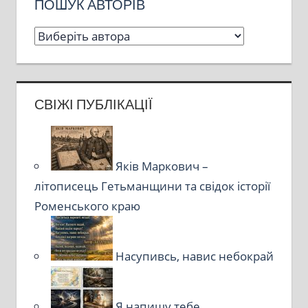
ПОШУК АВТОРІВ
СВІЖІ ПУБЛІКАЦІЇ
Яків Маркович –
літописець Гетьманщини та свідок історії
Роменського краю
Насупивсь, навис небокрай
Я напишу тебе