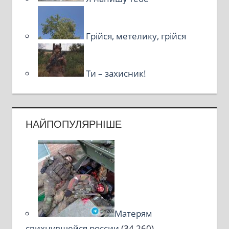
Грійся, метелику, грійся
Ти – захисник!
НАЙПОПУЛЯРНІШЕ
Матерям
свихнувшейся россии
(34 260)